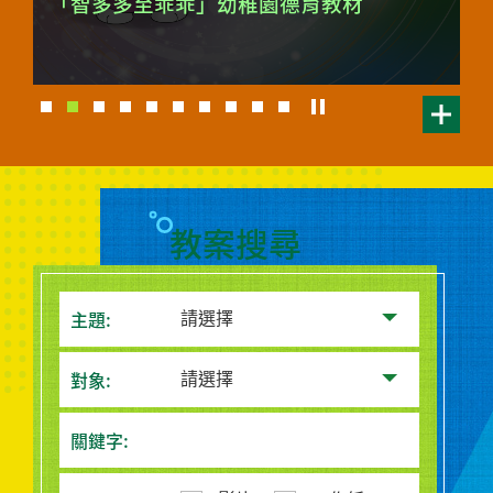
「智多多至乖乖」幼稚園德育教材
地
教材配合教育局《幼稚園教育課程指引》，透過多
廉
元化課堂活動設計，選材自生活化的主題，包含遊
戲活動、親子習作、卡通短片、兒歌、彩圖等活動
資源。
教案搜尋
主題:
請選擇
對象:
請選擇
關鍵字: