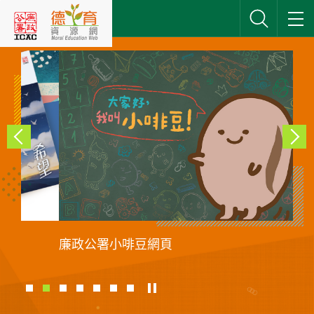
跳
到
主
要
內
網站搜尋
容
廉政公署小啡豆網頁
廉