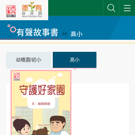
跳
到
主
要
有聲故事書
高小
內
網站搜尋
容
幼稚園/初小
高小