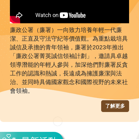
廉政公署（廉署）一向致力培養年輕一代廉
潔、正直及守法守紀等價值觀。為重點栽培具
誠信及承擔的青年領袖，廉署於2023年推出
「廉政公署菁英誠信領袖計劃」，邀請具卓越
領導潛能的年輕人參與，加深他們對廉署反貪
工作的認識和熱誠，長遠成為擁護廉潔與法
治、並同時具備國家觀念和國際視野的未來社
會領袖。
了解更多