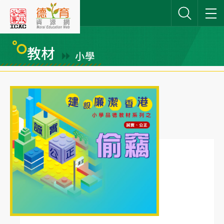
跳
到
主
要
教材
小學
內
網站搜尋
容