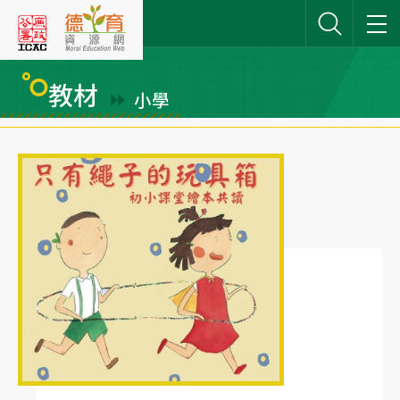
跳
到
主
要
教材
小學
內
網站搜尋
容