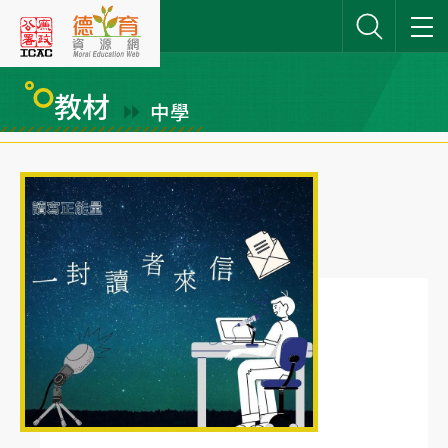
跳
到
主
要
教材
中學
內
網站搜尋
容